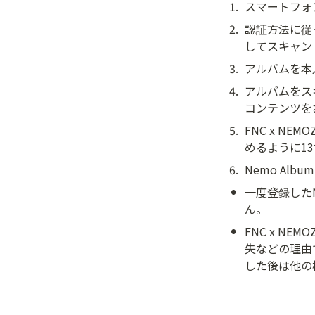
1
.
スマートフォン
2
.
認証方法に従
してスキャン
3
.
アルバムを本
4
.
アルバムをス
コンテンツを
5
.
FNC x N
めるように1
6
.
Nemo A
•
一度登録した
ん。
•
FNC x 
失などの理由
した後は他の