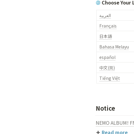
Choose Your
العربية
Français
日本語
Bahasa Melayu
español
中文(简)
Tiếng Việt
Notice
NEMO ALBUM!
Read more