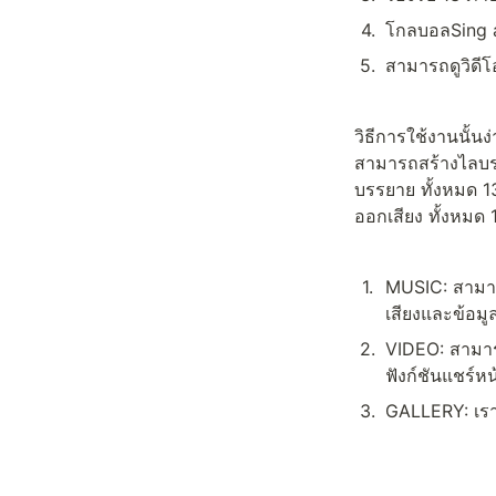
4
.
โกลบอลSing a
5
.
สามารถดูวิดีโ
วิธีการใช้งานนั้น
สามารถสร้างไลบราร
บรรยาย ทั้งหมด 1
ออกเสียง ทั้งหมด 
1
.
MUSIC: สามาร
เสียงและข้อมู
2
.
VIDEO: สามาร
ฟังก์ชันแชร์หน
3
.
GALLERY: เรา
แฟนๆสามารถด
FNC x NEMOZจะพยา