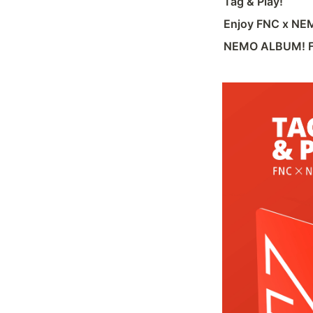
Tag & Play!
Enjoy FNC x N
NEMO ALBUM! FNC