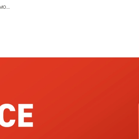
มาใช้ NEMO ALBUM! FNC x NEMOZ! กัน!