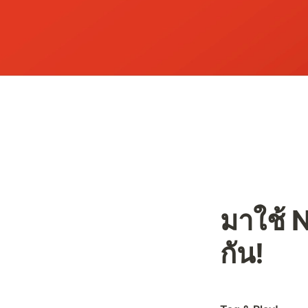
มาใช้
กัน!