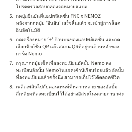
โปรดตรวจสอบกล่องจดหมายสแปม
5
.
กดปุ่มยืนยันที่แอปพลิเคชั่น FNC x NEMOZ

หลังจากกดปุ่ม 'ยืนยัน' เสร็จสิ้นแล้ว จะเข้าสู่การล็อค
อินอัตโนมัติ
6
.
กดเครื่องหมาย ‘+’ ด้านบนของแอปพลิเคชั่น และกด
เลือกฟังก์ชั่น QR แล้วสแกน QRที่อยู่บนด้านหลังของ
การ์ด Nemo 
7
.
กรุณากดปุ่มเช็คเพื่อลงทะเบียนอัลบั้ม Nemo ลง
ทะเบียนอัลบั้ม Nemoในแอคเค้าน์เรียบร้อยแล้ว อัลบั้ม
ที่ลงทะเบียนแล้วครั้งนึง สามารถเก็บไว้ได้ตลอดชีวิต
8
.
เพลิดเพลินไปกับคอนเทนท์ที่หลากหลาย ของอัลบั้ม
สี่เหลี่ยมที่ลงทะเบียนไว้ได้อย่างอิสระในหลายภาษาค่ะ