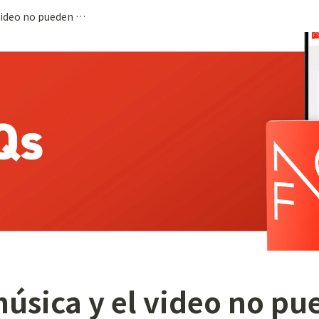
6. La música y el video no pueden ser reproducidos.
música y el video no pu