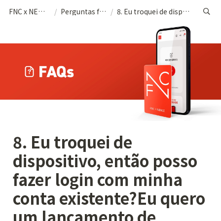
FNC x NEMOZ (POR)
/
Perguntas frequentes
/
8. Eu troquei de dispositivo, então posso fazer login com minha conta existente?Eu quero um lançamento de pacote Nemoz!
8. Eu troquei de 
dispositivo, então posso 
fazer login com minha 
conta existente?Eu quero 
um lançamento de 