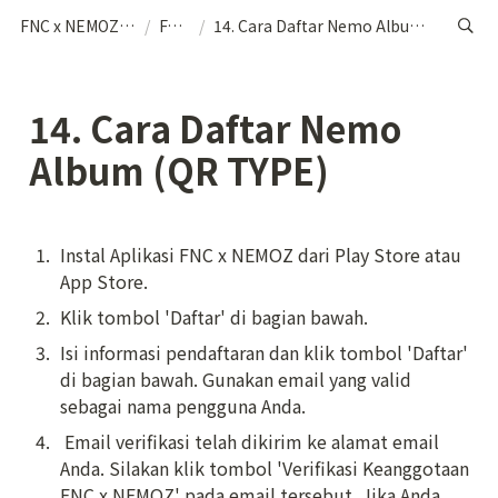
FNC x NEMOZ (IND)
/
FAQs
/
14. Cara Daftar Nemo Album (QR TYPE)
14. Cara Daftar Nemo 
Album (QR TYPE)
1
.
Instal Aplikasi FNC x NEMOZ dari Play Store atau 
App Store.
2
.
Klik tombol 'Daftar' di bagian bawah.
3
.
Isi informasi pendaftaran dan klik tombol 'Daftar' 
di bagian bawah. Gunakan email yang valid 
sebagai nama pengguna Anda.
4
.
 Email verifikasi telah dikirim ke alamat email 
Anda. Silakan klik tombol 'Verifikasi Keanggotaan 
FNC x NEMOZ' pada email tersebut. Jika Anda 